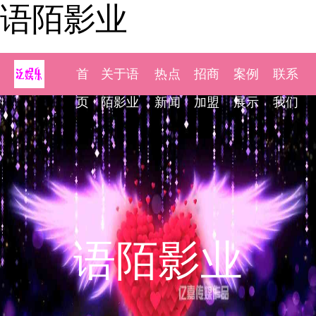
语陌影业
首
关于语
热点
招商
案例
联系
页
陌影业
新闻
加盟
展示
我们
语陌影业