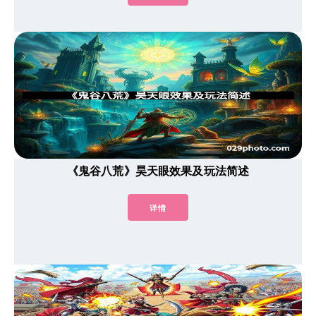
《鬼谷八荒》昊天眼效果及玩法简述
详情