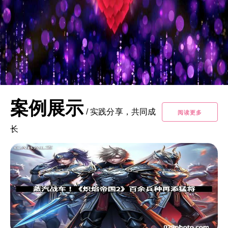
案例展示
/
实践分享，共同成
阅读更多
长