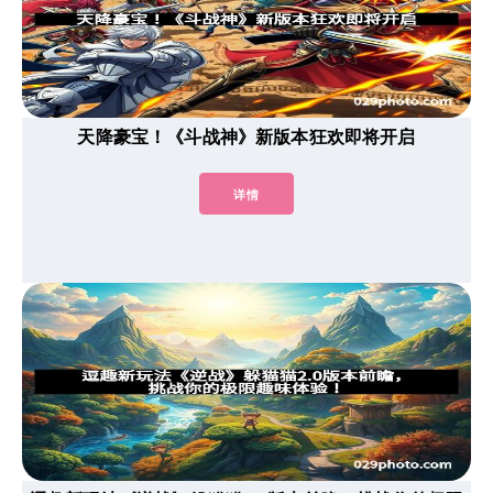
天降豪宝！《斗战神》新版本狂欢即将开启
详情