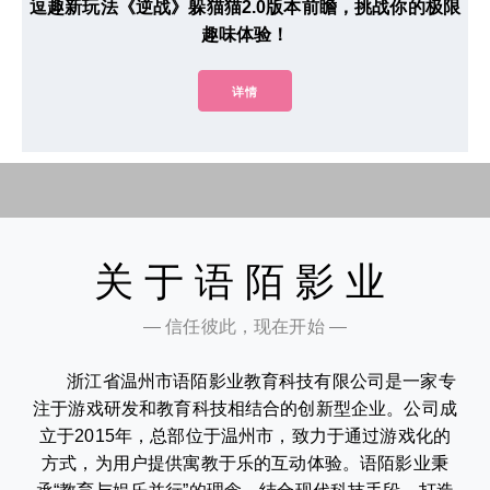
逗趣新玩法《逆战》躲猫猫2.0版本前瞻，挑战你的极限
趣味体验！
详情
关于语陌影业
— 信任彼此，现在开始 —
浙江省温州市语陌影业教育科技有限公司是一家专
注于游戏研发和教育科技相结合的创新型企业。公司成
立于2015年，总部位于温州市，致力于通过游戏化的
方式，为用户提供寓教于乐的互动体验。语陌影业秉