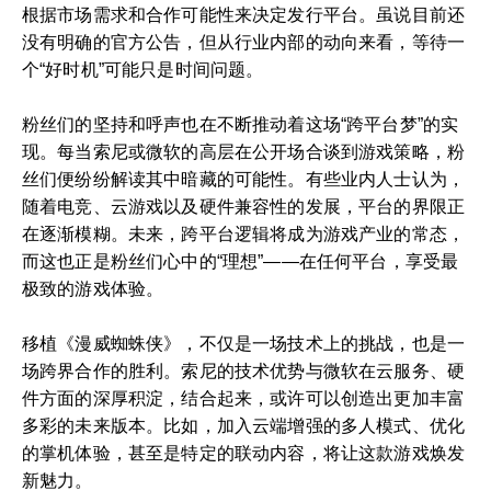
根据市场需求和合作可能性来决定发行平台。虽说目前还
没有明确的官方公告，但从行业内部的动向来看，等待一
个“好时机”可能只是时间问题。
粉丝们的坚持和呼声也在不断推动着这场“跨平台梦”的实
现。每当索尼或微软的高层在公开场合谈到游戏策略，粉
丝们便纷纷解读其中暗藏的可能性。有些业内人士认为，
随着电竞、云游戏以及硬件兼容性的发展，平台的界限正
在逐渐模糊。未来，跨平台逻辑将成为游戏产业的常态，
而这也正是粉丝们心中的“理想”——在任何平台，享受最
极致的游戏体验。
移植《漫威蜘蛛侠》，不仅是一场技术上的挑战，也是一
场跨界合作的胜利。索尼的技术优势与微软在云服务、硬
件方面的深厚积淀，结合起来，或许可以创造出更加丰富
多彩的未来版本。比如，加入云端增强的多人模式、优化
的掌机体验，甚至是特定的联动内容，将让这款游戏焕发
新魅力。