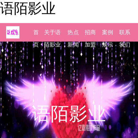
语陌影业
首
关于语
热点
招商
案例
联系
页
陌影业
新闻
加盟
展示
我们
语陌影业