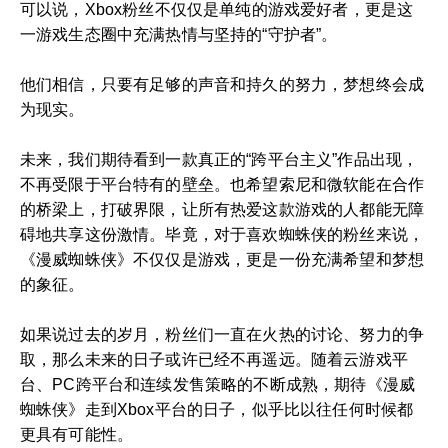
可以说，Xbox粉丝不仅仅是单纯的游戏爱好者，更是这
一游戏生态圈中充满热情与坚持的“守护者”。
他们相信，只要有足够的声音和持久的努力，梦想终会成
为现实。
未来，我们期待看到一款真正的“跨平台主义”作品出现，
不再受限于平台特有的壁垒。也希望索尼和微软能在合作
的桥梁上，打破界限，让所有热爱这款游戏的人都能无障
碍地共享这份激情。毕竟，对于喜欢蜘蛛侠的粉丝来说，
《漫威蜘蛛侠》不仅仅是游戏，更是一份充满希望和梦想
的象征。
如果说过去的岁月，粉丝们一直在火热的讨论、努力的争
取，那么未来的日子或许已经不再遥远。随着云游戏平
台、PC跨平台和连续发售策略的不断成熟，期待《漫威
蜘蛛侠》走到Xbox平台的日子，似乎比以往任何时候都
更具有可能性。