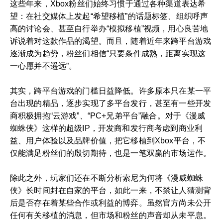
这些年来，Xbox粉丝们始终习惯于通过各种渠道表达希
望：在社交媒体上发起“希望移植”的话题标签、组织呼声
高的讨论会、甚至自行举办“模拟移植”视频，用心良苦地
诉说着对这款作品的渴望。而且，随着近年来跨平台游戏
逐渐成为趋势，粉丝们相信“只要条件成熟，距离实现这
一心愿并不遥远”。
其实，跨平台游戏的门槛日益降低。许多原本只在某一平
台出现的精品，逐步实现了多平台发行，甚至有一些开发
商积极拥抱“云游戏”、“PC+兄弟平台”融合。对于《漫威
蜘蛛侠》这样的超级IP，开发商和发行商考虑到商业利
益、用户体验以及品牌价值，把它移植到Xbox平台，不
仅能满足粉丝们的殷切期待，也是一笔双赢的市场运作。
除此之外，玩家们还在不断分析索尼为何将《漫威蜘蛛
侠》长时间封在自家的平台，如此一来，不禁让人猜测背
后是否存在着某些合作或利益的博弈。虽然官方尚未公开
任何有关移植的消息，但市场和粉丝的声音却从未平息。