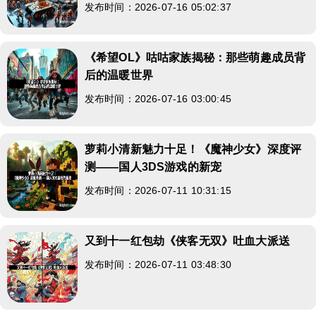
发布时间：2026-07-16 05:02:37
《希望OL》咕咕家族揭秘：那些萌趣成员背
后的温暖世界
发布时间：2026-07-16 03:00:45
萝莉小清新魅力十足！《魔神少女》深度评
测——国人3DS游戏的新宠
发布时间：2026-07-11 10:31:15
又到十一红包劫《侠客无双》吐血大派送
发布时间：2026-07-11 03:48:30