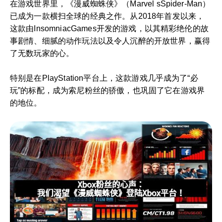
在游戏世界里，《漫威蜘蛛侠》（Marvel sSpider-Man）
已成为一款横扫全球的经典之作。从2018年首发以来，
这款由InsomniacGames开发的游戏，以其精彩绝伦的故
事剧情、细腻的动作玩法以及令人沉醉的开放世界，赢得
了无数玩家的心。
特别是在PlayStation平台上，这款游戏几乎成为了“必
玩”的标配，成为索尼粉丝的骄傲，也巩固了它在游戏界
的地位。