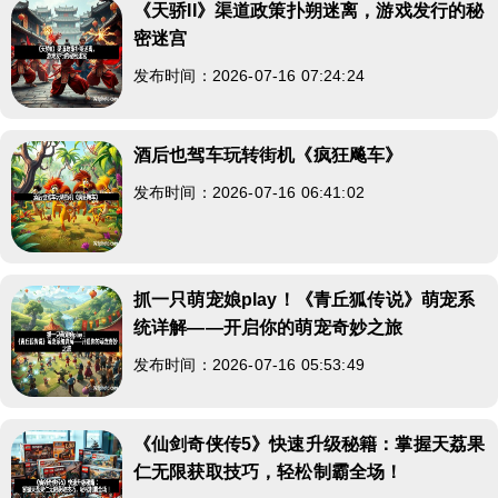
《天骄II》渠道政策扑朔迷离，游戏发行的秘
密迷宫
发布时间：2026-07-16 07:24:24
酒后也驾车玩转街机《疯狂飚车》
发布时间：2026-07-16 06:41:02
抓一只萌宠娘play！《青丘狐传说》萌宠系
统详解——开启你的萌宠奇妙之旅
发布时间：2026-07-16 05:53:49
《仙剑奇侠传5》快速升级秘籍：掌握天荔果
仁无限获取技巧，轻松制霸全场！