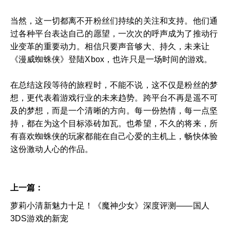
当然，这一切都离不开粉丝们持续的关注和支持。他们通
过各种平台表达自己的愿望，一次次的呼声成为了推动行
业变革的重要动力。相信只要声音够大、持久，未来让
《漫威蜘蛛侠》登陆Xbox，也许只是一场时间的游戏。
在总结这段等待的旅程时，不能不说，这不仅是粉丝的梦
想，更代表着游戏行业的未来趋势。跨平台不再是遥不可
及的梦想，而是一个清晰的方向。每一份热情，每一点坚
持，都在为这个目标添砖加瓦。也希望，不久的将来，所
有喜欢蜘蛛侠的玩家都能在自己心爱的主机上，畅快体验
这份激动人心的作品。
上一篇：
萝莉小清新魅力十足！《魔神少女》深度评测——国人
3DS游戏的新宠