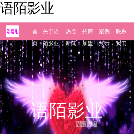
语陌影业
首
关于语
热点
招商
案例
联系
页
陌影业
新闻
加盟
展示
我们
语陌影业