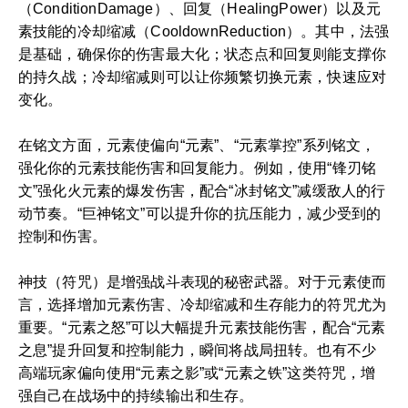
（ConditionDamage）、回复（HealingPower）以及元
素技能的冷却缩减（CooldownReduction）。其中，法强
是基础，确保你的伤害最大化；状态点和回复则能支撑你
的持久战；冷却缩减则可以让你频繁切换元素，快速应对
变化。
在铭文方面，元素使偏向“元素”、“元素掌控”系列铭文，
强化你的元素技能伤害和回复能力。例如，使用“锋刃铭
文”强化火元素的爆发伤害，配合“冰封铭文”减缓敌人的行
动节奏。“巨神铭文”可以提升你的抗压能力，减少受到的
控制和伤害。
神技（符咒）是增强战斗表现的秘密武器。对于元素使而
言，选择增加元素伤害、冷却缩减和生存能力的符咒尤为
重要。“元素之怒”可以大幅提升元素技能伤害，配合“元素
之息”提升回复和控制能力，瞬间将战局扭转。也有不少
高端玩家偏向使用“元素之影”或“元素之铁”这类符咒，增
强自己在战场中的持续输出和生存。